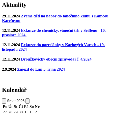
Aktuality
29.11.2024
Zveme děti na nábor do tanečního klubu s Kamčou
Karešovou
12.11.2024
Exkurze do chemičky, vánoční trh v Seiffenu - 10.
prosince 2024.
12.11.2024
Exkurze do porcelánky v Karlových Varech - 19.
listopadu 2024
12.11.2024
Droužkovický obecní zpravodaj č. 4/2024
2.9.2024
Zájezd do Lán 5. října 2024
Kalendář
Srpen
2026
Po
Út
St
Čt
Pá
So
Ne
27
28
29
30
31
1
2