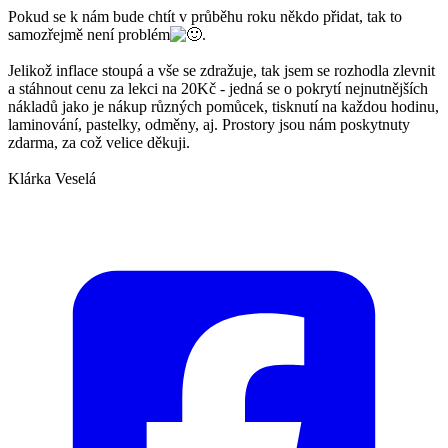
Pokud se k nám bude chtít v průběhu roku někdo přidat, tak to
samozřejmě není problém
.
Jelikož inflace stoupá a vše se zdražuje, tak jsem se rozhodla zlevnit
a stáhnout cenu za lekci na 20Kč - jedná se o pokrytí nejnutnějších
nákladů jako je nákup různých pomůcek, tisknutí na každou hodinu,
laminování, pastelky, odměny, aj. Prostory jsou nám poskytnuty
zdarma, za což velice děkuji.
Klárka Veselá