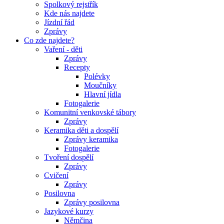
Spolkový rejstřík
Kde nás najdete
Jízdní řád
Zprávy
Co zde najdete?
Vaření - děti
Zprávy
Recepty
Polévky
Moučníky
Hlavní jídla
Fotogalerie
Komunitní venkovské tábory
Zprávy
Keramika děti a dospělí
Zprávy keramika
Fotogalerie
Tvoření dospělí
Zprávy
Cvičení
Zprávy
Posilovna
Zprávy posilovna
Jazykové kurzy
Němčina