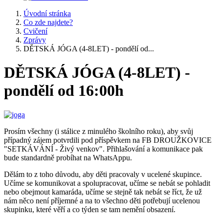
Úvodní stránka
Co zde najdete?
Cvičení
Zprávy
DĚTSKÁ JÓGA (4-8LET) - pondělí od...
DĚTSKÁ JÓGA (4-8LET) -
pondělí od 16:00h
Prosím všechny (i stálice z minulého školního roku), aby svůj
případný zájem potvrdili pod příspěvkem na FB DROUŽKOVICE
"SETKÁVÁNÍ - Živý venkov". Přihlašování a komunikace pak
bude standardně probíhat na WhatsAppu.
Dělám to z toho důvodu, aby děti pracovaly v ucelené skupince.
Učíme se komunikovat a spolupracovat, učíme se nebát se pohladit
nebo obejmout kamaráda, učíme se stejně tak nebát se říct, že už
nám něco není příjemné a na to všechno děti potřebují ucelenou
skupinku, které věří a co týden se tam nemění obsazení.