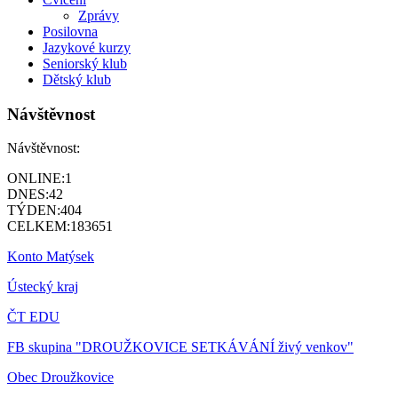
Zprávy
Posilovna
Jazykové kurzy
Seniorský klub
Dětský klub
Návštěvnost
Návštěvnost:
ONLINE:
1
DNES:
42
TÝDEN:
404
CELKEM:
183651
Konto Matýsek
Ústecký kraj
ČT EDU
FB skupina "DROUŽKOVICE SETKÁVÁNÍ živý venkov"
Obec Droužkovice