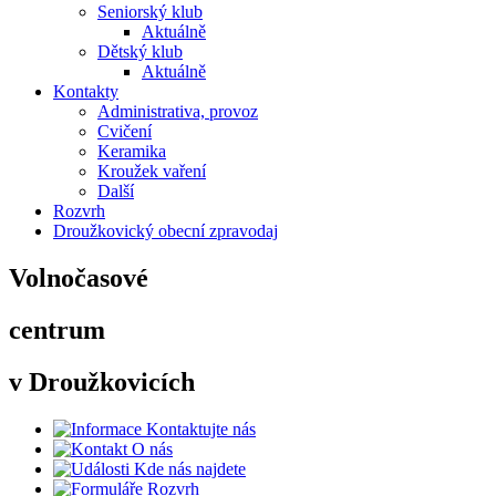
Seniorský klub
Aktuálně
Dětský klub
Aktuálně
Kontakty
Administrativa, provoz
Cvičení
Keramika
Kroužek vaření
Další
Rozvrh
Droužkovický obecní zpravodaj
Volnočasové
centrum
v Droužkovicích
Kontaktujte nás
O nás
Kde nás najdete
Rozvrh