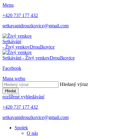
Menu
+420 737 177 432
setkavanidrouzkovice@gmail.com
Setkávání
- Živý venkov
Droužkovice
Setkávání - Živý venkov
Droužkovice
Facebook
Mapa webu
Hledaný výraz
Hledat
rozšířené vyhledávání
+420 737 177 432
setkavanidrouzkovice@gmail.com
Spolek
O nás