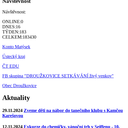
Návštěvnost
Návštěvnost:
ONLINE:
0
DNES:
16
TÝDEN:
183
CELKEM:
183430
Konto Matýsek
Ústecký kraj
ČT EDU
FB skupina "DROUŽKOVICE SETKÁVÁNÍ živý venkov"
Obec Droužkovice
Aktuality
29.11.2024
Zveme děti na nábor do tanečního klubu s Kamčou
Karešovou
12.11.2024
Exkurze do chemičky, vánoční trh v Seiffenu - 10.