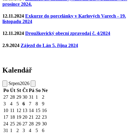
prosince 2024.
12.11.2024
Exkurze do porcelánky v Karlových Varech - 19.
listopadu 2024
12.11.2024
Droužkovický obecní zpravodaj č. 4/2024
2.9.2024
Zájezd do Lán 5. října 2024
Kalendář
Srpen
2026
Po
Út
St
Čt
Pá
So
Ne
27
28
29
30
31
1
2
3
4
5
6
7
8
9
10
11
12
13
14
15
16
17
18
19
20
21
22
23
24
25
26
27
28
29
30
31
1
2
3
4
5
6