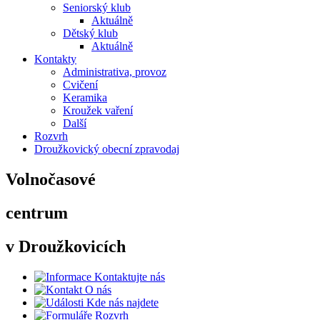
Seniorský klub
Aktuálně
Dětský klub
Aktuálně
Kontakty
Administrativa, provoz
Cvičení
Keramika
Kroužek vaření
Další
Rozvrh
Droužkovický obecní zpravodaj
Volnočasové
centrum
v Droužkovicích
Kontaktujte nás
O nás
Kde nás najdete
Rozvrh