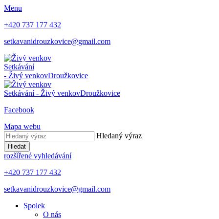
Menu
+420 737 177 432
setkavanidrouzkovice@gmail.com
Setkávání
- Živý venkov
Droužkovice
Setkávání - Živý venkov
Droužkovice
Facebook
Mapa webu
Hledaný výraz
Hledat
rozšířené vyhledávání
+420 737 177 432
setkavanidrouzkovice@gmail.com
Spolek
O nás