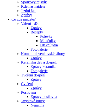
Spolkový rejstřík
Kde nás najdete
Jízdní řád
Zprávy
Co zde najdete?
Vaření - děti
Zprávy
Recepty
Polévky
Moučníky
Hlavní jídla
Fotogalerie
Komunitní venkovské tábory
Zprávy
Keramika děti a dospělí
Zprávy keramika
Fotogalerie
Tvoření dospělí
Zprávy
Cvičení
Zprávy
Posilovna
Zprávy posilovna
Jazykové kurzy
Němčina