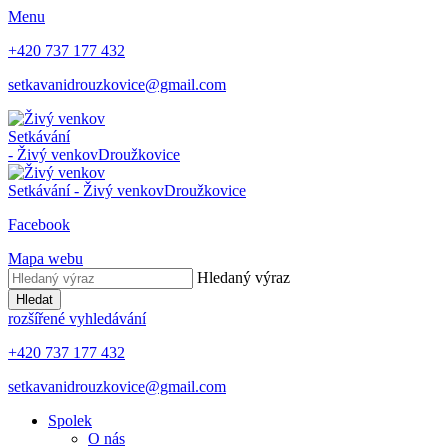
Menu
+420 737 177 432
setkavanidrouzkovice@gmail.com
Setkávání
- Živý venkov
Droužkovice
Setkávání - Živý venkov
Droužkovice
Facebook
Mapa webu
Hledaný výraz
Hledat
rozšířené vyhledávání
+420 737 177 432
setkavanidrouzkovice@gmail.com
Spolek
O nás