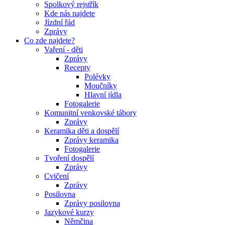
Spolkový rejstřík
Kde nás najdete
Jízdní řád
Zprávy
Co zde najdete?
Vaření - děti
Zprávy
Recepty
Polévky
Moučníky
Hlavní jídla
Fotogalerie
Komunitní venkovské tábory
Zprávy
Keramika děti a dospělí
Zprávy keramika
Fotogalerie
Tvoření dospělí
Zprávy
Cvičení
Zprávy
Posilovna
Zprávy posilovna
Jazykové kurzy
Němčina