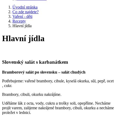
Úvodní stránka
Co zde najdete?
Vaření - děti
Recepty
Hlavní jídla
Hlavní jídla
Slovenský salát s karbanátkem
Bramborový salát po slovensku – salát chudých
Potřebujeme: vařené brambory, cibule, kyselá okurka, sůl, pepř, ocet
, cukr.
Brambory, cibuli, okurku nakrájíme.
Uděláme lák z octa, vody, cukru a trošky soli, opepříme. Necháme
projít varem, zalijeme nakrájené brambory, cibuli, okurku a necháme
proležet v lednici.