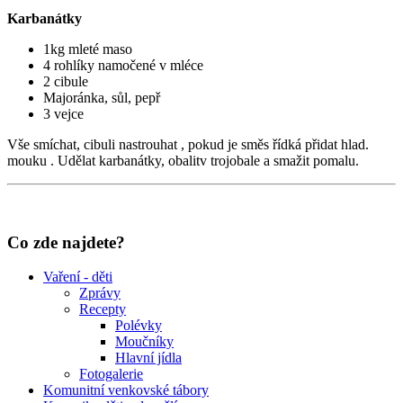
Karbanátky
1kg mleté maso
4 rohlíky namočené v mléce
2 cibule
Majoránka, sůl, pepř
3 vejce
Vše smíchat, cibuli nastrouhat , pokud je směs řídká přidat hlad.
mouku . Udělat karbanátky, obalitv trojobale a smažit pomalu.
Co zde najdete?
Vaření - děti
Zprávy
Recepty
Polévky
Moučníky
Hlavní jídla
Fotogalerie
Komunitní venkovské tábory