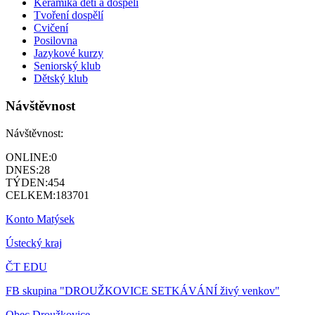
Keramika děti a dospělí
Tvoření dospělí
Cvičení
Posilovna
Jazykové kurzy
Seniorský klub
Dětský klub
Návštěvnost
Návštěvnost:
ONLINE:
0
DNES:
28
TÝDEN:
454
CELKEM:
183701
Konto Matýsek
Ústecký kraj
ČT EDU
FB skupina "DROUŽKOVICE SETKÁVÁNÍ živý venkov"
Obec Droužkovice