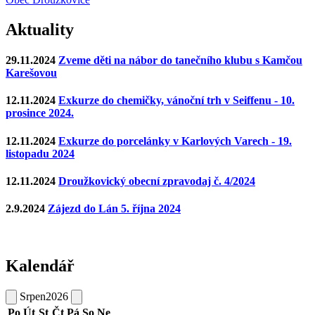
Aktuality
29.11.2024
Zveme děti na nábor do tanečního klubu s Kamčou
Karešovou
12.11.2024
Exkurze do chemičky, vánoční trh v Seiffenu - 10.
prosince 2024.
12.11.2024
Exkurze do porcelánky v Karlových Varech - 19.
listopadu 2024
12.11.2024
Droužkovický obecní zpravodaj č. 4/2024
2.9.2024
Zájezd do Lán 5. října 2024
Kalendář
Srpen
2026
Po
Út
St
Čt
Pá
So
Ne