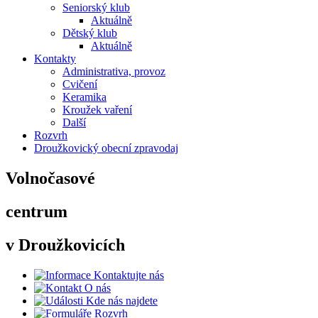
Seniorský klub
Aktuálně
Dětský klub
Aktuálně
Kontakty
Administrativa, provoz
Cvičení
Keramika
Kroužek vaření
Další
Rozvrh
Droužkovický obecní zpravodaj
Volnočasové
centrum
v Droužkovicích
Kontaktujte nás
O nás
Kde nás najdete
Rozvrh