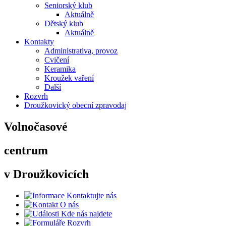
Seniorský klub
Aktuálně
Dětský klub
Aktuálně
Kontakty
Administrativa, provoz
Cvičení
Keramika
Kroužek vaření
Další
Rozvrh
Droužkovický obecní zpravodaj
Volnočasové
centrum
v Droužkovicích
Kontaktujte nás
O nás
Kde nás najdete
Rozvrh