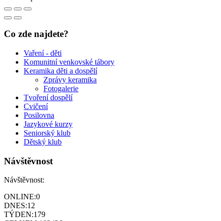
Co zde najdete?
Vaření - děti
Komunitní venkovské tábory
Keramika děti a dospělí
Zprávy keramika
Fotogalerie
Tvoření dospělí
Cvičení
Posilovna
Jazykové kurzy
Seniorský klub
Dětský klub
Návštěvnost
Návštěvnost:
ONLINE:
0
DNES:
12
TÝDEN:
179