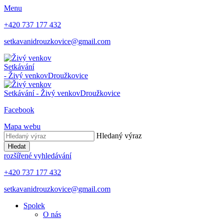
Menu
+420 737 177 432
setkavanidrouzkovice@gmail.com
Setkávání
- Živý venkov
Droužkovice
Setkávání - Živý venkov
Droužkovice
Facebook
Mapa webu
Hledaný výraz
Hledat
rozšířené vyhledávání
+420 737 177 432
setkavanidrouzkovice@gmail.com
Spolek
O nás