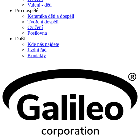
Vaření - děti
Pro dospělé
Keramika děti a dospělí
Tvoření dospělí
Cvičení
Posilovna
Další
Kde nás najdete
Jízdní řád
Kontakty