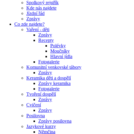
Spolkový rejstřík
Kde nás najdete
Jízdní řád
Zprávy
Co zde najdete?
Vaření - děti
Zprávy
Recepty
Polévky
Moučníky
Hlavní jídla
Fotogalerie
Komunitní venkovské tábory
Zprávy
Keramika děti a dospělí
Zprávy keramika
Fotogalerie
Tvoření dospělí
Zprávy
Cvičení
Zprávy
Posilovna
Zprávy posilovna
Jazykové kurzy
Němčina