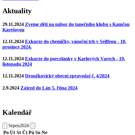
Aktuality
29.11.2024
Zveme děti na nábor do tanečního klubu s Kamčou
Karešovou
12.11.2024
Exkurze do chemičky, vánoční trh v Seiffenu - 10.
prosince 2024.
12.11.2024
Exkurze do porcelánky v Karlových Varech - 19.
listopadu 2024
12.11.2024
Droužkovický obecní zpravodaj č. 4/2024
2.9.2024
Zájezd do Lán 5. října 2024
Kalendář
Srpen
2026
Po
Út
St
Čt
Pá
So
Ne