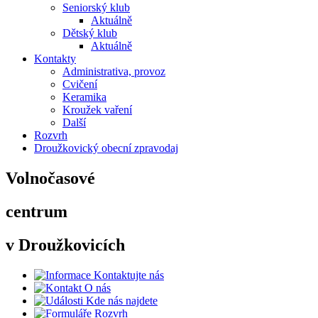
Seniorský klub
Aktuálně
Dětský klub
Aktuálně
Kontakty
Administrativa, provoz
Cvičení
Keramika
Kroužek vaření
Další
Rozvrh
Droužkovický obecní zpravodaj
Volnočasové
centrum
v Droužkovicích
Kontaktujte nás
O nás
Kde nás najdete
Rozvrh