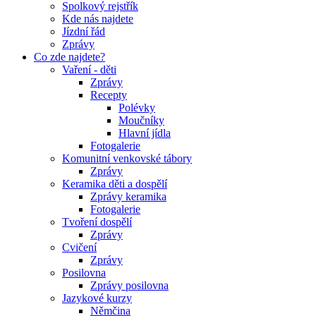
Spolkový rejstřík
Kde nás najdete
Jízdní řád
Zprávy
Co zde najdete?
Vaření - děti
Zprávy
Recepty
Polévky
Moučníky
Hlavní jídla
Fotogalerie
Komunitní venkovské tábory
Zprávy
Keramika děti a dospělí
Zprávy keramika
Fotogalerie
Tvoření dospělí
Zprávy
Cvičení
Zprávy
Posilovna
Zprávy posilovna
Jazykové kurzy
Němčina