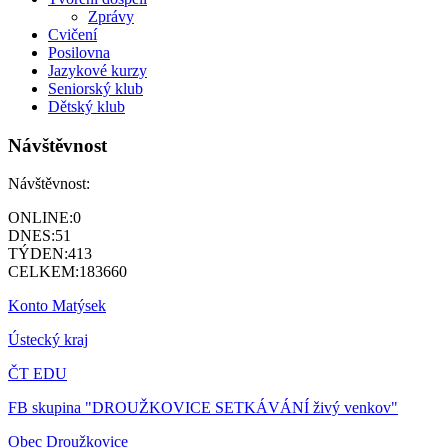
Zprávy
Cvičení
Posilovna
Jazykové kurzy
Seniorský klub
Dětský klub
Návštěvnost
Návštěvnost:
ONLINE:
0
DNES:
51
TÝDEN:
413
CELKEM:
183660
Konto Matýsek
Ústecký kraj
ČT EDU
FB skupina "DROUŽKOVICE SETKÁVÁNÍ živý venkov"
Obec Droužkovice