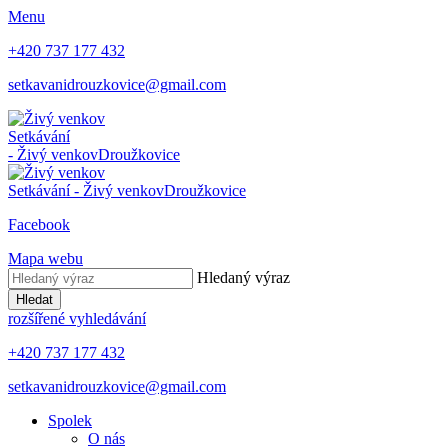
Menu
+420 737 177 432
setkavanidrouzkovice@gmail.com
Setkávání
- Živý venkov
Droužkovice
Setkávání - Živý venkov
Droužkovice
Facebook
Mapa webu
Hledaný výraz
Hledat
rozšířené vyhledávání
+420 737 177 432
setkavanidrouzkovice@gmail.com
Spolek
O nás